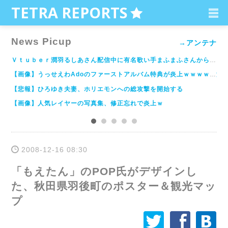
C
TETRA REPORTS
News Picup
→アンテナ
論理的思考の放棄 - 登 大遊＠筑波大学情報学類の SoftEther VPN 日記
Ｖｔｕｂｅｒ潤羽るしあさん配信中に有名歌い手まふまふさんからの着信が映り込み交際バレし双方のファン大混乱ｗｗｗｗｗｗｗｗｗ : ハムスター速報
【遊戯王】萌えカードレビュー「星杯の神子イヴ」～禁止級の破壊力を持つ太ももがすけべ過ぎた！？～
【画像】うっせえわAdoのファーストアルバム特典が炎上ｗｗｗｗｗｗｗ :【2ch】ニュー速クオリティ
海
【悲報】「東京ゲームショウ2020」中止決定 オンラインでの開催を検討 コンパニオンカメコ泣き崩れる : 【2ch】ニュー速クオリティ
【悲報】ひろゆき夫妻、ホリエモンへの総攻撃を開始する
【画像】人気レイヤーの写真集、修正忘れで炎上ｗ
2008-12-16 08:30
「もえたん」のPOP氏がデザインし
た、秋田県羽後町のポスター＆観光マッ
プ
å
ä
æ