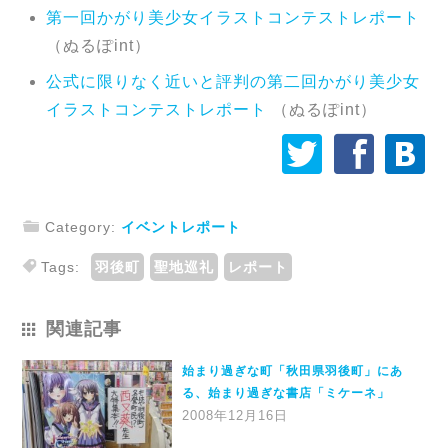
第一回かがり美少女イラストコンテストレポート
（ぬるぽint）
公式に限りなく近いと評判の第二回かがり美少女
イラストコンテストレポート
（ぬるぽint）
å
ä
æ
j
Category:
イベントレポート
r
Tags:
羽後町
聖地巡礼
レポート
関連記事
始まり過ぎな町「秋田県羽後町」にあ
る、始まり過ぎな書店「ミケーネ」
2008年12月16日