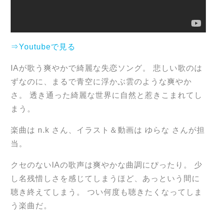
⇒Youtubeで見る
IAが歌う爽やかで綺麗な失恋ソング。 悲しい歌のは
ずなのに、まるで青空に浮かぶ雲のような爽やか
さ。 透き通った綺麗な世界に自然と惹きこまれてし
まう。
楽曲は n.k さん、イラスト＆動画は ゆらな さんが担
当。
クセのないIAの歌声は爽やかな曲調にぴったり。 少
し名残惜しさを感じてしまうほど、あっという間に
聴き終えてしまう。 つい何度も聴きたくなってしま
う楽曲だ。