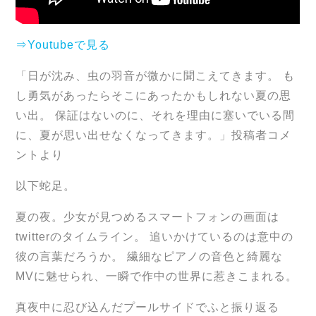
⇒Youtubeで見る
「日が沈み、虫の羽音が微かに聞こえてきます。 も
し勇気があったらそこにあったかもしれない夏の思
い出。 保証はないのに、それを理由に塞いでいる間
に、夏が思い出せなくなってきます。」投稿者コメ
ントより
以下蛇足。
夏の夜。少女が見つめるスマートフォンの画面は
twitterのタイムライン。 追いかけているのは意中の
彼の言葉だろうか。 繊細なピアノの音色と綺麗な
MVに魅せられ、一瞬で作中の世界に惹きこまれる。
真夜中に忍び込んだプールサイドでふと振り返る