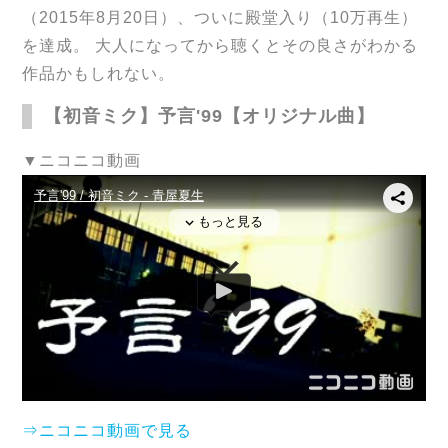
（2015年8月20日）、ついに殿堂入り（10万再生）
を達成。 大人になってから聴くとその良さがわかる
作品かもしれない。
【初音ミク】予言'99【オリジナル曲】
▼ニコニコ動画
⇒ニコニコ動画で見る