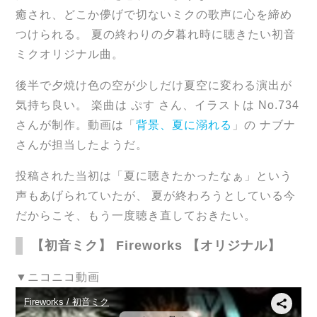
癒され、どこか儚げで切ないミクの歌声に心を締め
つけられる。 夏の終わりの夕暮れ時に聴きたい初音
ミクオリジナル曲。
後半で夕焼け色の空が少しだけ夏空に変わる演出が
気持ち良い。 楽曲は ぷす さん、イラストは No.734
さんが制作。動画は「
背景、夏に溺れる
」の ナブナ
さんが担当したようだ。
投稿された当初は「夏に聴きたかったなぁ」という
声もあげられていたが、 夏が終わろうとしている今
だからこそ、もう一度聴き直しておきたい。
【初音ミク】 Fireworks 【オリジナル】
▼ニコニコ動画