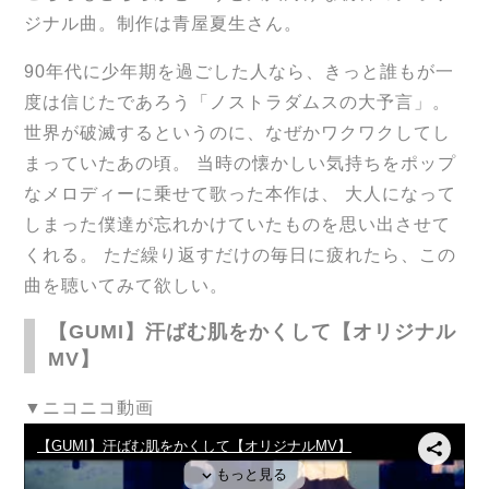
ジナル曲。制作は青屋夏生さん。
90年代に少年期を過ごした人なら、きっと誰もが一
度は信じたであろう「ノストラダムスの大予言」。
世界が破滅するというのに、なぜかワクワクしてし
まっていたあの頃。 当時の懐かしい気持ちをポップ
なメロディーに乗せて歌った本作は、 大人になって
しまった僕達が忘れかけていたものを思い出させて
くれる。 ただ繰り返すだけの毎日に疲れたら、この
曲を聴いてみて欲しい。
【GUMI】汗ばむ肌をかくして【オリジナル
MV】
▼ニコニコ動画