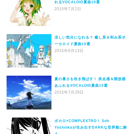
れるVOCALOID夏曲10選
2015年7月2日
涼しい気分になれる？ 癒し系＆和み系ボ
ーカロイド夏曲10選
2015年8月13日
夏の暑さを吹き飛ばす！ 疾走感＆開放感
あふれるVOCALOID夏曲10選
2015年7月29日
ボカロ×COMPLEXTRO！ Soh
Yoshiokaが生み出すDARKな世界観に酔
う