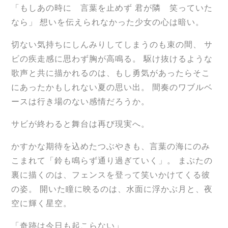
「もしあの時に 言葉を止めず 君が隣 笑っていた
なら」 想いを伝えられなかった少女の心は暗い。
切ない気持ちにしんみりしてしまうのも束の間、 サ
ビの疾走感に思わず胸が高鳴る。 駆け抜けるような
歌声と共に描かれるのは、もし勇気があったらそこ
にあったかもしれない夏の思い出。 間奏のワブルベ
ースは行き場のない感情だろうか。
サビが終わると舞台は再び現実へ。
かすかな期待を込めたつぶやきも、言葉の海にのみ
こまれて「鈴も鳴らず通り過ぎていく」。 まぶたの
裏に描くのは、フェンスを登って笑いかけてくる彼
の姿。 開いた瞳に映るのは、水面に浮かぶ月と、夜
空に輝く星空。
「奇跡は今日も起こらない」