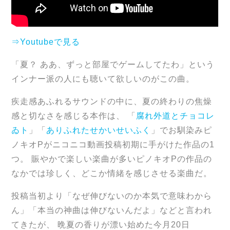
⇒Youtubeで見る
「夏？ ああ、ずっと部屋でゲームしてたわ」という
インナー派の人にも聴いて欲しいのがこの曲。
疾走感あふれるサウンドの中に、夏の終わりの焦燥
感と切なさを感じる本作は、 「
腐れ外道とチョコレ
ゐト
」「
ありふれたせかいせいふく
」でお馴染みピ
ノキオPがニコニコ動画投稿初期に手がけた作品の1
つ。 賑やかで楽しい楽曲が多いピノキオPの作品の
なかでは珍しく、どこか情緒を感じさせる楽曲だ。
投稿当初より「なぜ伸びないのか本気で意味わから
ん」「本当の神曲は伸びないんだよ」などと言われ
てきたが、 晩夏の香りが漂い始めた今月20日