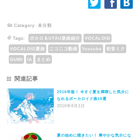
å
ä
æ
j
Category: 未分類
r
Tags:
ボカロ＆UTAU楽曲紹介
VOCALOID
VOCALOID夏曲
ニコニコ動画
Youtube
初音ミク
GUMI
IA
まとめ
関連記事
2016年版！ 今すぐ夏を満喫した気分に
なれるボーカロイド曲10選
2016年8月1日
夏の始めに聴きたい！ 爽やかな気分にな