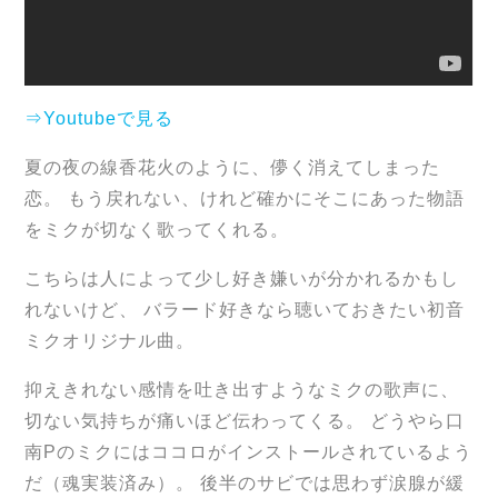
⇒Youtubeで見る
夏の夜の線香花火のように、儚く消えてしまった
恋。 もう戻れない、けれど確かにそこにあった物語
をミクが切なく歌ってくれる。
こちらは人によって少し好き嫌いが分かれるかもし
れないけど、 バラード好きなら聴いておきたい初音
ミクオリジナル曲。
抑えきれない感情を吐き出すようなミクの歌声に、
切ない気持ちが痛いほど伝わってくる。 どうやら口
南Pのミクにはココロがインストールされているよう
だ（魂実装済み）。 後半のサビでは思わず涙腺が緩