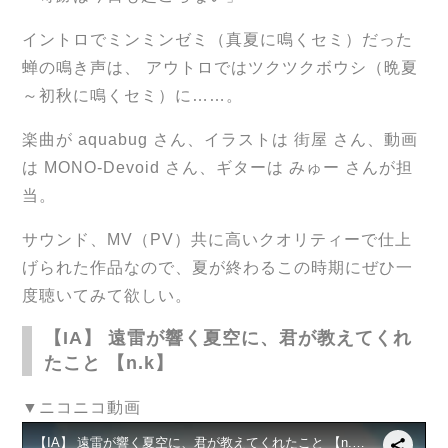
イントロでミンミンゼミ（真夏に鳴くセミ）だった
蝉の鳴き声は、 アウトロではツクツクボウシ（晩夏
～初秋に鳴くセミ）に……。
楽曲が aquabug さん、イラストは 街屋 さん、動画
は MONO-Devoid さん、ギターは みゅー さんが担
当。
サウンド、MV（PV）共に高いクオリティーで仕上
げられた作品なので、夏が終わるこの時期にぜひ一
度聴いてみて欲しい。
【IA】 遠雷が響く夏空に、君が教えてくれ
たこと 【n.k】
▼ニコニコ動画