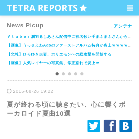
C
TETRA REPORTS
News Picup
→アンテナ
論理的思考の放棄 - 登 大遊＠筑波大学情報学類の SoftEther VPN 日記
Ｖｔｕｂｅｒ潤羽るしあさん配信中に有名歌い手まふまふさんからの着信が映り込み交際バレし双方のファン大混乱ｗｗｗｗｗｗｗｗｗ : ハムスター速報
【遊戯王】萌えカードレビュー「星杯の神子イヴ」～禁止級の破壊力を持つ太ももがすけべ過ぎた！？～
【画像】うっせえわAdoのファーストアルバム特典が炎上ｗｗｗｗｗｗｗ :【2ch】ニュー速クオリティ
海
【悲報】「東京ゲームショウ2020」中止決定 オンラインでの開催を検討 コンパニオンカメコ泣き崩れる : 【2ch】ニュー速クオリティ
【悲報】ひろゆき夫妻、ホリエモンへの総攻撃を開始する
【画像】人気レイヤーの写真集、修正忘れで炎上ｗ
2015-08-26 19:22
夏が終わる頃に聴きたい、心に響くボ
ーカロイド夏曲10選
å
ä
æ