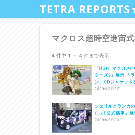
TETRA REPORTS
マクロス超時空進宙式
4
件中
1
～
4
件まで表示
「HGIF マクロス
ターズ2」展示 「
ン」CDジャケット
2009年3月3日
シェリルとランカ
ロスF公式痛車」展
2009年2月23日