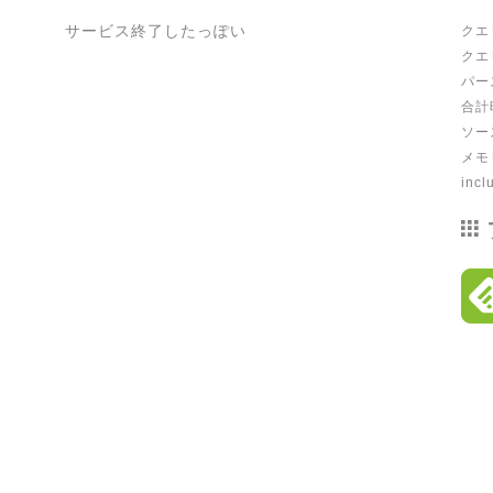
サービス終了したっぽい
クエリ
クエ
パース
合計時
ソース
メモリ
incl