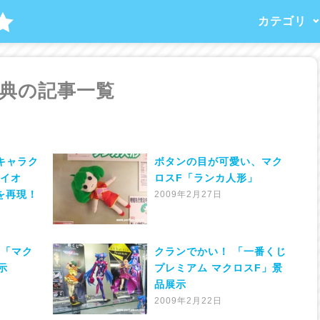
カテゴリ
典の記事一覧
Fキャラク
ボタンの目が可愛い、マク
ライオ
ロスF「ランカ人形」
を再現！
2009年2月27日
の「マク
クランでかい！ 「一番くじ
13
示
プレミアム マクロスF」景
品展示
2009年2月22日