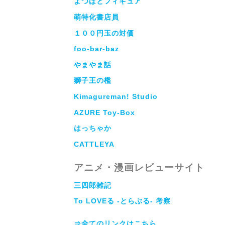
よつばとフィギュア
萌特化書店員
１００円玉の対価
foo-bar-baz
やまやま話
獅子王の檻
Kimagureman! Studio
AZURE Toy-Box
はっちゃか
CATTLEYA
アニメ・漫画レビューサイト
三四郎雑記
To LOVEる -とらぶる- 考察
⇒全てのリンクはこちら