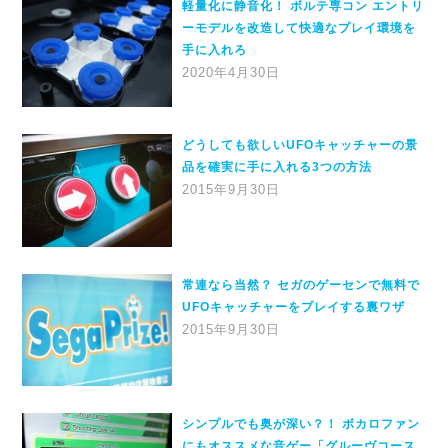
軽量化に静音化！ ボルテ専コン エントリ
ーモデルを改造して快適なプレイ環境を
手に入れろ
2020年4月30日
どうしても欲しいUFOキャッチャーの景
品を確実に手に入れる3つの方法
2015年9月30日
常連なら当然？ セガのゲーセンで無料で
UFOキャッチャーをプレイする裏ワザ
2015年9月30日
シンプルでも奥が深い？！ ボカロファン
にもオススメな音ゲー「グルーヴコース