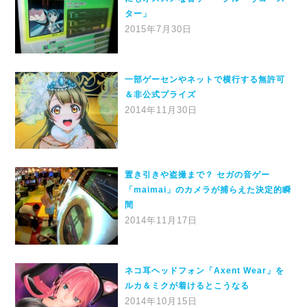
ター」
2015年7月30日
一部ゲーセンやネットで横行する無許可
＆非公式プライズ
2014年11月30日
置き引きや盗撮まで？ セガの音ゲー
「maimai」のカメラが捕らえた決定的瞬
間
2014年11月17日
ネコ耳ヘッドフォン「Axent Wear」を
ルカ＆ミクが着けるとこうなる
2014年10月15日